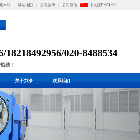
藏本站
|
网站地图
|
公司微博
|
公司微信
中文版
ENGLISH
6/
1
8218492956/
020-8488534
售热线！
关于力净
联系我们