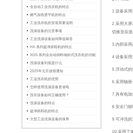
全自动工业洗衣机的特点
1.设备采
燃气加热烫平机的特点
工业洗衣机的安装简要说明
2.采用大
洗涤设备的注意事项
切换至应急
工业洗涤设备如何降低噪音
3.内胆采
HX-系列超净烘鞋机的特点
XGS-系列全自动倒料倾斜式洗衣机的功能
4.设备采
和特点
洗涤设备到底是什么
5.浮动式
2025年元旦放假通知
工业洗衣机的优势
6.采用轴
怎样使用洗涤设备更省电
7.具有电
洗衣设备如何正确使用？
洗涤设备的特点
8.安全门
超净烘鞋机的特点
9.可冲洗
大型工业洗涤设备的保养
10.采用