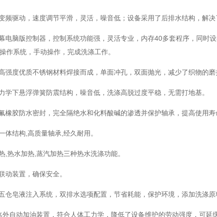
用变频驱动，速度调节平滑，灵活，噪音低；设备采用了后排水结构，解
屏幕电脑版控制器，控制系统功能强，灵活专业，内存40多套程序，同时
操作系统，手动操作，完成洗涤工作。
用高强度优质不锈钢材料焊接而成，单面冲孔，双面抛光，减少了织物的磨
用力学下悬浮弹簧防震结构，噪音低，洗涤高脱过度平稳，无需打地基。
的氟橡胶防水密封，完全隔绝水和化料酸碱的渗透并保护轴承，提高使用寿
座一体结构,高质量轴承,经久耐用。
加热,热水加热,蒸汽加热三种热水洗涤功能。
锁联动装置，确保安全。
的五仓皂液注入系统，双排水选项配置，节省耗能，保护环境，添加洗涤原
了体外自动加油装置，符合人体工力学，降低了设备维护的劳动强度，可延