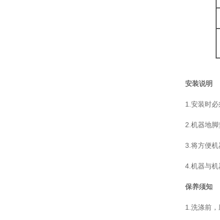
安装说明
1.安装时
2.机器地
3.将方便
4.机器与
保养须知
1.洗涤前