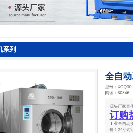
机系列
全自动
型号：XGQ30-
阅读：60846
源头厂家直
订购
工业全自动
价！24小