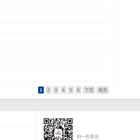
1
2
3
4
5
6
下页
尾页
扫一扫关注