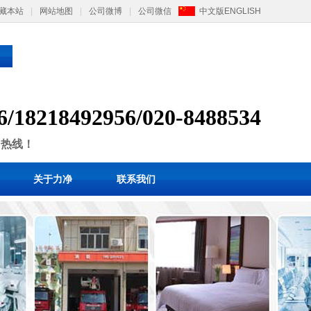
藏本站
|
网站地图
|
公司微博
|
公司微信
中文版
ENGLISH
6/
1
8218492956/
020-8488534
售热线！
关于力净
联系我们