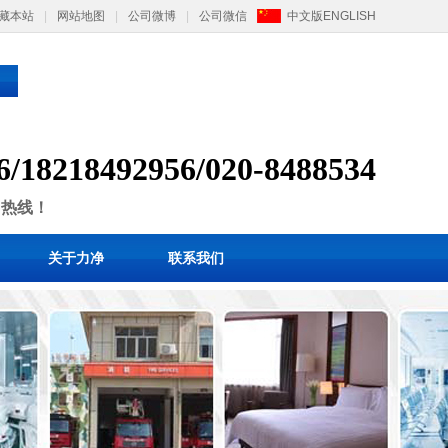
藏本站
|
网站地图
|
公司微博
|
公司微信
中文版
ENGLISH
6/
1
8218492956/
020-8488534
售热线！
关于力净
联系我们