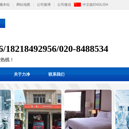
藏本站
|
网站地图
|
公司微博
|
公司微信
中文版
ENGLISH
6/
1
8218492956/
020-8488534
售热线！
关于力净
联系我们