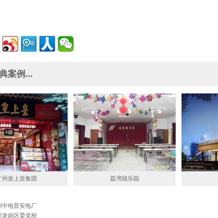
案例...
广州皇上皇集团
荔湾颐乐园
州中电普安电厂
圳龙岗区委党校