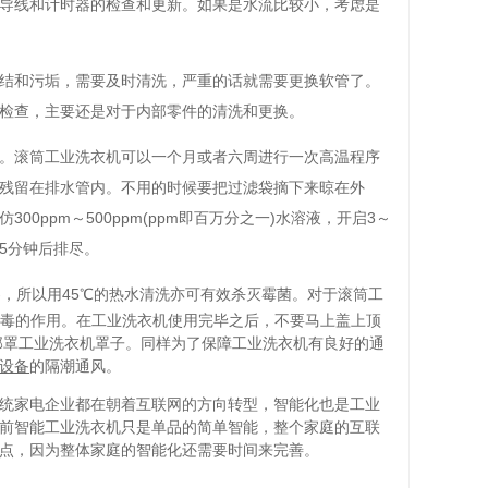
导线和计时器的检查和更新。如果是水流比较小，考虑是
结和污垢，需要及时清洗，严重的话就需要更换软管了。
检查，主要还是对于内部零件的清洗和更换。
。滚筒工业洗衣机可以一个月或者六周进行一次高温程序
残留在排水管内。不用的时候要把过滤袋摘下来晾在外
ppm～500ppm(ppm即百万分之一)水溶液，开启3～
15分钟后排尽。
零，所以用45℃的热水清洗亦可有效杀灭霉菌。
对于滚筒工
消毒的作用。
在工业洗衣机使用完毕之后，不要马上盖上顶
部罩工业洗衣机罩子。
同样为了保障工业洗衣机有良好的通
设备
的隔潮通风。
统家电企业都在朝着互联网的方向转型，智能化也是工业
前智能工业洗衣机只是单品的简单智能，整个家庭的互联
点，因为整体家庭的智能化还需要时间来完善。