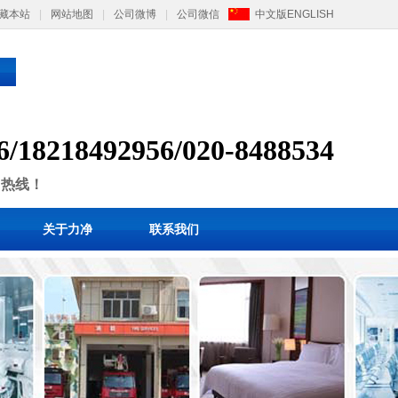
藏本站
|
网站地图
|
公司微博
|
公司微信
中文版
ENGLISH
6/
1
8218492956/
020-8488534
售热线！
关于力净
联系我们