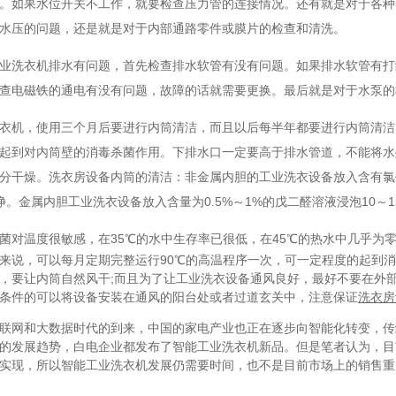
。如果水位开关不工作，就要检查压力管的连接情况。还有就是对于各种
水压的问题，还是就是对于内部通路零件或膜片的检查和清洗。
业洗衣机排水有问题，首先检查排水软管有没有问题。如果排水软管有打
查电磁铁的通电有没有问题，故障的话就需要更换。最后就是对于水泵的
衣机，使用三个月后要进行内筒清洁，而且以后每半年都要进行内筒清洁
起到对内筒壁的消毒杀菌作用。下排水口一定要高于排水管道，不能将水
分干燥。洗衣房设备内筒的清洁：非金属内胆的工业洗衣设备放入含有氯仿300
净。金属内胆工业洗衣设备放入含量为0.5%～1%的戊二醛溶液浸泡10～
菌对温度很敏感，在35℃的水中生存率已很低，在45℃的热水中几乎为
来说，可以每月定期完整运行90℃的高温程序一次，可一定程度的起到
，要让内筒自然风干;而且为了让工业洗衣设备通风良好，最好不要在外
条件的可以将设备安装在通风的阳台处或者过道玄关中，注意保证
洗衣房
联网和大数据时代的到来，中国的家电产业也正在逐步向智能化转变，传
的发展趋势，白电企业都发布了智能工业洗衣机新品。
但是笔者认为，目
实现，所以智能工业洗衣机发展仍需要时间，也不是目前市场上的销售重