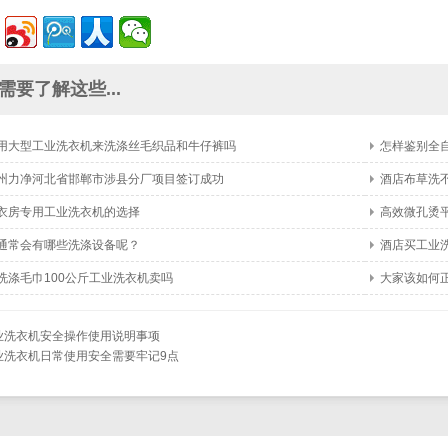
需要了解这些...
用大型工业洗衣机来洗涤丝毛织品和牛仔裤吗
怎样鉴别全
州力净河北省邯郸市涉县分厂项目签订成功
酒店布草洗
衣房专用工业洗衣机的选择
高效微孔烫
通常会有哪些洗涤设备呢？
酒店买工业
洗涤毛巾100公斤工业洗衣机卖吗
大家该如何
业洗衣机安全操作使用说明事项
业洗衣机日常使用安全需要牢记9点