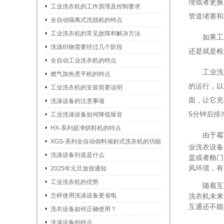
理或者更换
工业洗衣机的工作原理及控制要求
管道堵塞和
全自动隔离式洗脱机的特点
工业洗衣机的常见故障和解决方法
如果工
洗涤织物需要经过几个阶段
还是就是检
全自动工业洗衣机的特点
工业洗
燃气加热烫平机的特点
的运行，以
工业洗衣机的安装简要说明
面，让它充
洗涤设备的注意事项
5分钟后排
工业洗涤设备如何降低噪音
HX-系列超净烘鞋机的特点
由于霉
XGS-系列全自动倒料倾斜式洗衣机的功能
业洗衣设备
和特点
洗涤设备到底是什么
盖或者舱门
风环境，有
2025年元旦放假通知
工业洗衣机的优势
随着互
怎样使用洗涤设备更省电
洗衣机未来
互通还不能
洗衣设备如何正确使用？
洗涤设备的特点