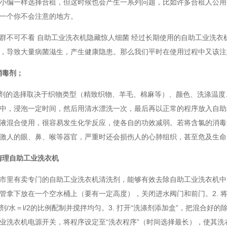
小编一样选择合租，但这时候也会产生一系列问题，比如许多合租人公用
一个你不会注意的地方。
群不可不看 自助工业洗衣机隐藏惊人细菌 经过长期使用的自助工业洗
，导致大量病菌滋生，产生健康隐患。那么我们平时在使用过程中又该注
消毒剂；
涤剂的选择取决于织物类型（精致织物、羊毛、棉麻等）、颜色、洗涤温度
中，浸泡一定时间，然后用清水漂洗一次，最后再以正常的程序放入自助
液混合使用，很容易发生化学反应，使各自的功效减弱。若将含氯的消毒
激人的眼、鼻、喉等器官，严重时还会损伤人的心肺组织，甚至危及生命
清理自助工业洗衣机
市里有卖专门的自助工业洗衣机清洗剂，能够有效去除自助工业洗衣机中
管拿下放在一个空水桶上（要有一定高度），关闭进水阀门和前门。2. 
剂/水＝l/2的比例配制并搅拌均匀。3. 打开“洗涤剂添加盒”，把混合好
业洗衣机电源开关，将程序设定至“洗衣程序”（时间选择最长），使其