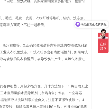
一个自助
工业洗衣机
，其实家里细菌最多的地方，也恰恰
衣机，毛绒、毛发、皮屑、衣物纤维等堆积，铝绣、洗涤剂、
你们是怎么收费的呢
意哪些方面呢？不妨一起看看。
、脏污程度等。2.正确的做法是将先将待洗的衣物浸泡到消
工业洗衣机里洗涤。3.洗衣粉多含有表面活性剂，如果将洗
液与含酸的洗衣粉混用，会导致氯气产生，当氯气浓度过
。
的各种细菌，用起来很方便。具体方法如下：1.将自助工业
将三水壶用量的水用除垢剂（市场有售）倒在一个空容器
的除垢剂溶液从洗涤剂添加盒倒入，注意不要溅到皮肤上。4.
洗衣筒旋转；待除垢液从排水管排到桶里后，再将排出的除垢