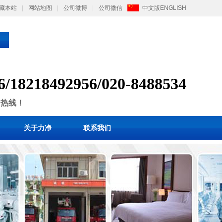
藏本站
|
网站地图
|
公司微博
|
公司微信
中文版
ENGLISH
6/
1
8218492956/
020-8488534
售热线！
关于力净
联系我们