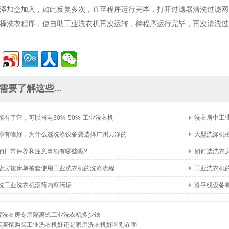
添加盒加入，如此反复多次，直至程序运行完毕，打开过滤器清洗过滤网。
择洗衣程序，使自助工业洗衣机再次运转，待程序运行完毕，再次清洗过
需要了解这些...
馆有了它，可以省电30%-50%-工业洗衣机
洗衣房中工
净有啥好，为什么选洗涤设备要选择广州力净的..
大型洗涤机
的日常保养和注意事项有哪些呢?
如何选洗衣
店宾馆床单被套使用工业洗衣机的洗涤流程
工业洗衣机
洗工业洗衣机滚筒内壁污垢
烫平线设备
院洗衣房专用隔离式工业洗衣机多少钱
店宾馆购买工业洗衣机好还是家用洗衣机好区别在哪