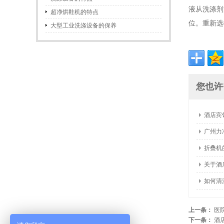
液从洗涤剂
超净烘鞋机的特点
位。重新选
大型工业洗涤设备的保养
您也许
酒店宾
广州力
折叠机
关于酒
如何清
上一条：
医
下一条：
酒