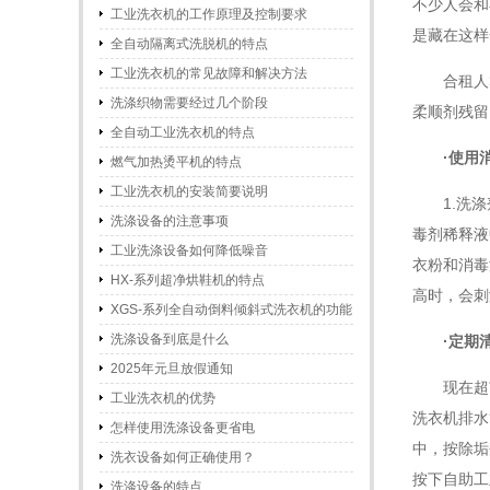
不少人会和
工业洗衣机的工作原理及控制要求
是藏在这样
全自动隔离式洗脱机的特点
工业洗衣机的常见故障和解决方法
合租人
洗涤织物需要经过几个阶段
柔顺剂残留
全自动工业洗衣机的特点
·使用
燃气加热烫平机的特点
工业洗衣机的安装简要说明
1.洗
洗涤设备的注意事项
毒剂稀释液
工业洗涤设备如何降低噪音
衣粉和消毒
HX-系列超净烘鞋机的特点
高时，会刺
XGS-系列全自动倒料倾斜式洗衣机的功能
和特点
洗涤设备到底是什么
·定期
2025年元旦放假通知
现在超
工业洗衣机的优势
洗衣机排水
怎样使用洗涤设备更省电
中，按除垢
洗衣设备如何正确使用？
按下自助工
洗涤设备的特点