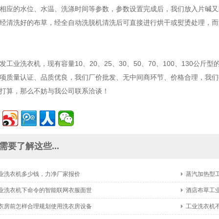
相应的水位、水温、洗涤时间等参数，参数设置完成后，我们放入片碱又
经清洗好的布草，经全自动洗脱机清洗后可直接进行烘干或熨烫处理，而
发工业洗衣机，现有容量10、20、25、30、50、70、100、130
项质量认证、品质优良，我们厂价批发、无中间商环节、价格合理，我们
打算，那么不妨与我公司联系洽谈！
需要了解这些...
业洗衣机多少钱，力净厂家报价
蒸汽加热型
业洗衣机下命令的智能联网衣服面世
酒店布草工
衣房前怎样合理规划使用洗衣房设备
工业洗衣机不