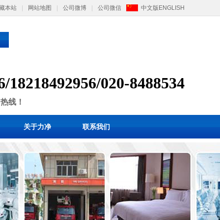
藏本站
|
网站地图
|
公司微博
|
公司微信
中文版
ENGLISH
6/
1
8218492956/
020-8488534
售热线！
关于力净
联系我们