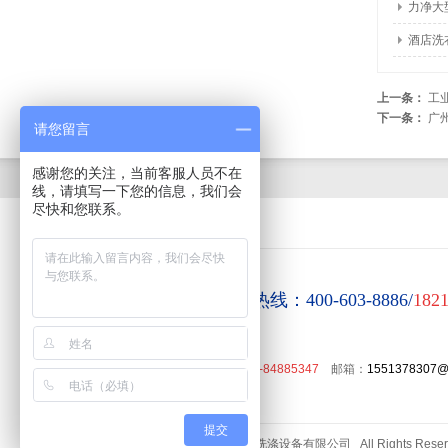
力净大
酒店洗
上一条：
工
下一条：
广
请您留言
感谢您的关注，当前客服人员不在
线，请填写一下您的信息，我们会
尽快和您联系。
www.gdlijing.cn
力净官方全国统一销售热线：400-603-8886/
182
售后服务电话： 4006038886/
020-84885347
邮箱：
1551378307
提交
版权所有 © 2009-2019 广州力净洗涤设备有限公司 All Rights Rese