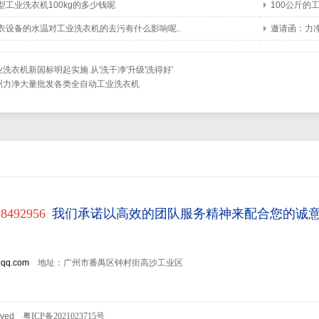
型工业洗衣机100kg的多少钱呢
100公斤的
衣设备的水温对工业洗衣机的去污有什么影响呢..
邀请函：力
业洗衣机新国标明起实施 从'洗干净'升级'洗得好'
州力净大量批发各类全自动工业洗衣机
18492956
我们承诺以高效的团队服务精神来配合您的诚
@
qq.com
地址：广州市番禺区钟村街高沙工业区
rved
粤ICP备2021023715号