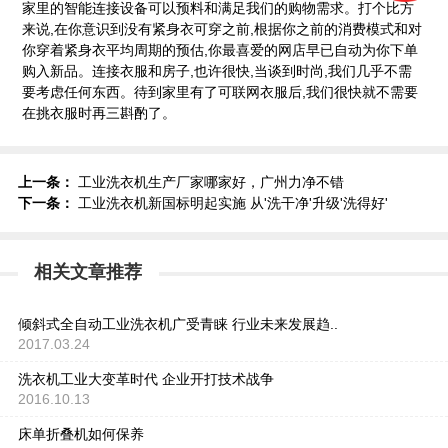
家里的智能连接设备可以预料和满足我们的购物需求。打个比方
来说,在你意识到没有紧身衣可穿之前,根据你之前的消费模式和对
你穿着紧身衣平均周期的预估,你最喜爱的网店早已自动为你下单
购入新品。连接衣服和房子,也许很快,当谈到时尚,我们几乎不需
要考虑任何东西。待到家里有了可联网衣服后,我们很快就不需要
在挑衣服时再三斟酌了。
上一条：
工业洗衣机生产厂家哪家好，广州力净不错
下一条：
工业洗衣机新国标明起实施 从'洗干净'升级'洗得好'
相关文章推荐
倾斜式全自动工业洗衣机广受青睐 行业未来发展趋..
2017.03.24
洗衣机工业大变革时代 企业开打技术战争
2016.10.13
床单折叠机如何保养