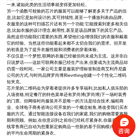
一来,诸如此类的生活琐事就变得更加轻松。
另一个函数可校验的芯片的服装可以能够了解更多关于产品的信
息,比如它是如何设计的,其可持续性,甚至一个播放列表由品牌。
衣服里的这种可扫描芯片还有另一个功能:它能搜索到更多相关信
息,比如衣服的设计理念,耐用性,甚至是该品牌旗下的其它产品。
虽然这些功能我们需要的东西,希望他们会增强我们的衣服和戴着
它的经验。当然这些功能看起来都不太切合我们的需求。但开发
的初衷是为了提升衣服性能和消费者的穿着体验。
不仅仅是一个梦想,联网的衣服已经被但尚未成为主流。这并非白
日说梦话——这款可联网衣服已经生产出来,但要成为主流商品却
仍需一段时间。一家公司主要是服装护理标签制造商艾利丹尼森
公司的方式,与时尚品牌罗尚博和evrthing创建一个个性化二维码
短夹克。
芯片里的二维码会为穿着者提供许多专享福利,比如私人俱乐部的
入场资格,特定餐厅的特色菜单还有罗尚博(罗尚博)下一场时装秀
的门票。但网络时尚服装并不是唯一的方法是结合技术,编程商
业、全球电子商务咨询公司开发的一个概念鲑鱼,将改变我们买衣
服的方式。通过智能连接设备在我们的家庭,我们的购物需要将预
期和照顾。例如,在你意识到之前你已经耗尽紧身衣,你最喜欢的在
线零售商已自动为您重新定购商品一些新的基于回购模式和估计
的平均生命周期的紧身衣。