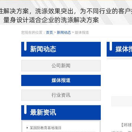
您现在的位置：
首页
>
新闻动态
> 媒体报道
新闻动态
媒体
公司新闻
媒体报道
行业资讯
最新资讯
【环球
某国防教育基地项目