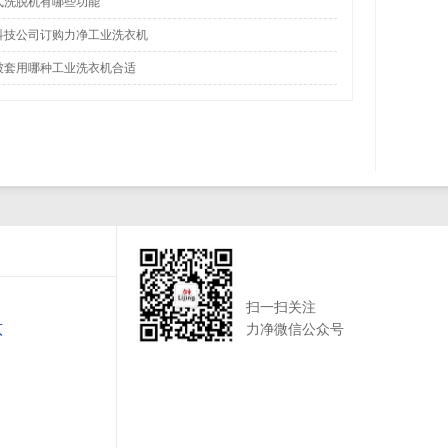
式洗脱机有哪些功能
科技公司订购力净工业洗衣机
被套用哪种工业洗衣机合适
扫一扫关注
意
力净微信公众号