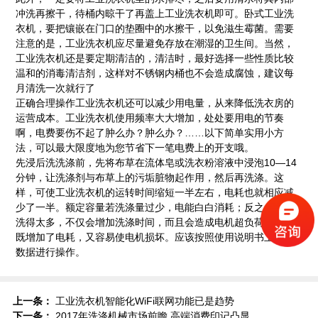
冲洗再擦干，待桶内晾干了再盖上工业洗衣机即可。
卧式工业洗
衣机
，要把镶嵌在门口的垫圈中的水擦干，以免滋生霉菌。需要
注意的是，工业洗衣机应尽量避免存放在潮湿的卫生间。当然，
工业洗衣机还是要定期清洁的，清洁时，最好选择一些性质比较
温和的消毒清洁剂，这样对不锈钢内桶也不会造成腐蚀，建议每
月清洗一次就行了
正确合理操作工业洗衣机还可以减少用电量，从来降低洗衣房的
运营成本。工业洗衣机使用频率大大增加，处处要用电的节奏
啊，电费要伤不起了肿么办？肿么办？……以下简单实用小方
法，可以最大限度地为您节省下一笔电费上的开支哦。
先浸后洗洗涤前，先将布草在流体皂或洗衣粉溶液中浸泡10—14
分钟，让洗涤剂与布草上的污垢脏物起作用，然后再洗涤。这
样，可使工业洗衣机的运转时间缩短一半左右，电耗也就相应减
少了一半。额定容量若洗涤量过少，电能白白消耗；反之，一次
洗得太多，不仅会增加洗涤时间，而且会造成电机超负荷运转，
既增加了电耗，又容易使电机损坏。应该按照使用说明书上所示
数据进行操作。
上一条：
工业洗衣机智能化WiFi联网功能已是趋势
下一条：
2017年洗涤机械市场前瞻 高端消费印记凸显