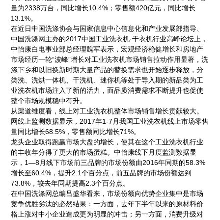
量为2338万台，同比增长10.4%；零售额420亿元，同比增长
13.1%。
在近日中国洗涤协会与国家信息中心信息化和产业发展部指导、
中国洗涤网主办的2017中国工业洗衣机·干衣机行业高峰论坛上，
中怡康白电事业部总经理魏军表示，宏观经济稳健增长和房地产
市场经历一轮“波峰”增长对工业洗衣机市场销售拉动作用显著，洗
涤下乡和以旧换新时期大量产品的替换需求也开始逐步释放，分
类洗、洗烘一体机、
干洗机
、迷你机等处于导入期的新品类为工
业洗衣机市场注入了新的活力，而品质消费需求不断提升也促使
整个市场规模稳中有升。
从渠道维度看，线上对工业洗衣机整体市场销售增长贡献较大。
网线上监测数据显示，2017年1-7月我国工业洗衣机线上市场零售
量同比增长68.5%，零售额同比增长71%。
龙头企业取得跑赢市场大盘的增长，使其在这个工业洗衣机行业
的丰收年分得了更大的市场蛋糕。中怡康线下月度监测数据显
示，1—8月线下市场前三品牌的市场份额由2016年同期的58.3%
增长至60.4%，提升2.1个百分点，前五品牌的市场份额达到
73.8%，较去年同期提高2.3个百分点。
在中国洗涤网总编吕盛华看来，市场份额向优势企业集中是市场
竞争优胜劣汰的必然结果：一方面，去年下半年以来的原材料价
格上涨对中小企业造成更为明显的冲击；另一方面，消费升级对