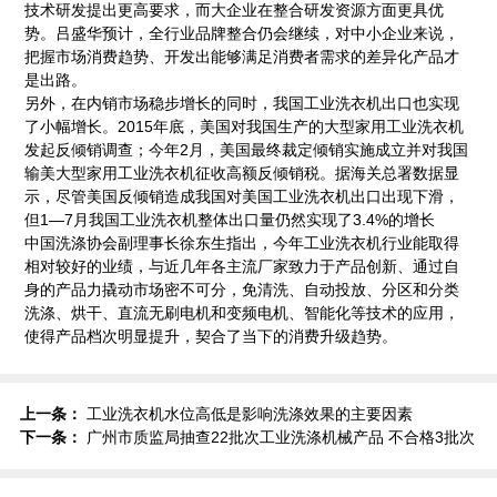
技术研发提出更高要求，而大企业在整合研发资源方面更具优
势。吕盛华预计，全行业品牌整合仍会继续，对中小企业来说，
把握市场消费趋势、开发出能够满足消费者需求的差异化产品才
是出路。
另外，在内销市场稳步增长的同时，我国工业洗衣机出口也实现
了小幅增长。2015年底，美国对我国生产的大型家用工业洗衣机
发起反倾销调查；今年2月，美国最终裁定倾销实施成立并对我国
输美大型家用工业洗衣机征收高额反倾销税。据海关总署数据显
示，尽管美国反倾销造成我国对美国工业洗衣机出口出现下滑，
但1—7月我国工业洗衣机整体出口量仍然实现了3.4%的增长
中国洗涤协会副理事长徐东生指出，今年工业洗衣机行业能取得
相对较好的业绩，与近几年各主流厂家致力于产品创新、通过自
身的产品力撬动市场密不可分，免清洗、自动投放、分区和分类
洗涤、烘干、直流无刷电机和变频电机、智能化等技术的应用，
使得产品档次明显提升，契合了当下的消费升级趋势。
上一条：
工业洗衣机水位高低是影响洗涤效果的主要因素
下一条：
广州市质监局抽查22批次工业洗涤机械产品 不合格3批次