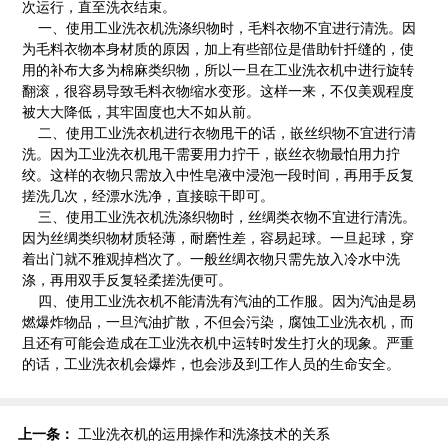
次运行，直至洗衣结束。
一、使用工业洗衣机洗涤织物时，毛料衣物不宜进行清洗。因
为毛料衣物本身材质的原因，加上有些部位是借助针扦缝的，使
用的补布大多为棉麻类织物，所以一旦在工业洗衣机中进行旋转
翻滚，很容易导致毛料衣物缩水变形。这样一来，不仅美观程度
被大大降低，其牢固度也大不如从前。
二、使用工业洗衣机进行衣物甩干的话，嵌丝织物不宜进行清
洗。因为工业洗衣机甩干需要用力拧干，嵌丝衣物最怕用力拧
绞。这样的衣物只需放入中性皂液中浸泡一段时间，再用手反复
搓洗几次，经漂水洗净，直接晾干即可。
三、使用工业洗衣机洗涤织物时，丝绸类衣物不宜进行清洗。
因为丝绸类织物材质轻薄，耐磨性差，容易起球。一旦起球，穿
着出门就不雅观掉档次了。一般丝绸衣物只需先放入冷水中洗
涤，再用双手反复轻柔搓洗便可。
四、使用工业洗衣机不能清洗有汽油的工作服。因为汽油是易
燃爆炸物品，一旦汽油扩散，不但会污染，腐蚀工业洗衣机，而
且还有可能会造成在工业洗衣机中运转时发生打火的现象。严重
的话，工业洗衣机会爆炸，也会涉及到工作人员的生命安全。
上一条：
工业洗衣机的运用操作和洗涤技术的关系