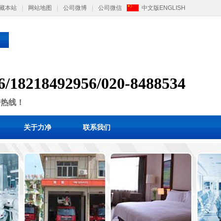
藏本站
|
网站地图
|
公司微博
|
公司微信
中文版
ENGLISH
6/
1
8218492956/
020-8488534
售热线！
关于力净
联系我们