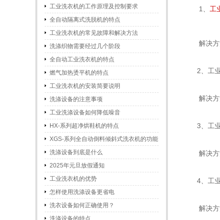
工业洗衣机的工作原理及控制要求
1、
工
全自动隔离式洗脱机的特点
工业洗衣机的常见故障和解决方法
解决方法
洗涤织物需要经过几个阶段
全自动工业洗衣机的特点
2、工业
燃气加热烫平机的特点
工业洗衣机的安装简要说明
解决方法
洗涤设备的注意事项
工业洗涤设备如何降低噪音
3、工业
HX-系列超净烘鞋机的特点
XGS-系列全自动倒料倾斜式洗衣机的功能
和特点
洗涤设备到底是什么
解决方法
2025年元旦放假通知
工业洗衣机的优势
4、工业
怎样使用洗涤设备更省电
洗衣设备如何正确使用？
解决方法
洗涤设备的特点