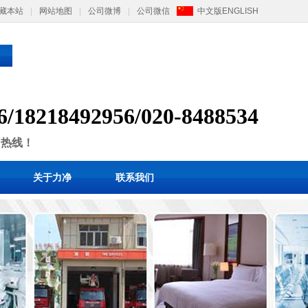
藏本站
|
网站地图
|
公司微博
|
公司微信
中文版
ENGLISH
6/
1
8218492956/
020-8488534
售热线！
关于力净
联系我们