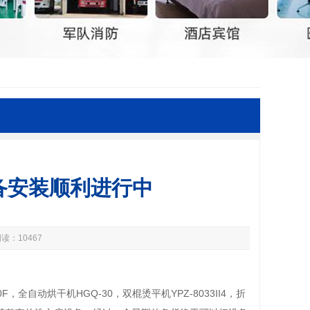
备安装顺利进行中
读：10467
00F，全自动烘干机HGQ-30，双棍烫平机YPZ-8033II4，折