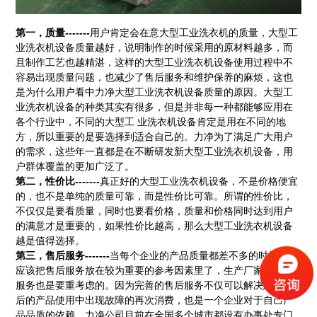
第一，质量-------
用户肯定会在意大型工业洗衣机的质量，大型工
业洗衣机设备质量越好，说明制作的时候采用的原材料越多，而
且制作工艺也越精湛，这样的大型工业洗衣机设备使用过程中不
容易出现质量问题，也减少了售后服务和维护保养的麻烦，这也
是为什么用户看中力净大型工业洗衣机设备质量的原因。大型工
业洗衣机设备的种类其实有很多，但是并非每一种都能够应用在
各个行业中，不同的大型工 业洗衣机设备肯定是用在不同的地
方，所以重要的是要选择到适合自己的。力净为了满足广大用户
的需求，这些年一直都是在不断研发新大型工业洗衣机设备，用
户群体覆盖的更加广泛了。
第二，性价比-------
真正好的大型工业洗衣机设备，不是价格便宜
的，也不是单纯的质量可靠，而是性价比可靠。所谓的性价比，
不仅仅是要看质量，同时也要看价格，质量和价格同时达到用户
的满意才是重要的，如果性价比越高，那么大型工业洗衣机设备
越是值得选择。
第三，售后服务-------
当每个企业的产品质量都差不多的时候您就
应该把售后服务放在较为重要的参考因素里了，生产厂家 的售后
服务也是要重考虑的。因为完善的售后服务不仅可以解决您在日
后的产品使用中出现故障的再次消费，也是一个企业对于自己产
品品质的依赖。力净公司目前在全国多个城市都设有办事处专门