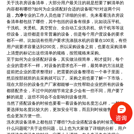
关于洗衣房设备清单，大部分用户最关注的就是想要了解清单的
内容都有哪些?如何为企业搭配好合适的设备呢?针对这两个问
题，
力净
专业的工作人员也做了详细的分析。先来看看洗衣房设
备清单都包括了哪些，其中包括的设备有很多，比如说压平机、
干洗机、夹烫机、真空熨台、
全自动工业洗衣机
、
烘干机
等等这
些设备，这些都是非常普遍的设备，但是每个用户度设备的要求
都不一样。比如说有些用户要求洗涤脱水机的容量在100克，有些
用户就要求容量达到200克，所以采购设备之前，也要在采购清单
上清楚的标记出这些清单的规格，按照规格来采购。
至于如何为企业搭配好设备，其实做法很简单，刚才提到，每个
企业的需求不一样，对设备的需求也不一样，最简单的方法就是
提前把企业的需求整理好，把需要的设备整理在一个单子里面，
然后按部就班的去采购就可以了。采购之前也要了解一下市场，
现在大部分的设备生产厂家都能够一次性帮助企业把所有的设备
都搭配齐全，不过中间的细节肯定多少会有一些不同，用户要了
解的就是，这些不同会不会影响到设备使用。
当然了搭配设备的时候也要看一看设备的知名度怎么样，一般都
要选择知名度比较大的，更加安全可靠，而且到时候做售后服务
也会更加方便一些。
洗衣房设备清单上都包括了哪些?为企业搭配设备的时候需要注意
什么问题呢?关于这些问题，以上也为大家做了详细的分析，用户