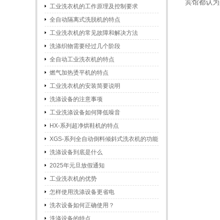
宾馆都认为
工业洗衣机的工作原理及控制要求
全自动隔离式洗脱机的特点
工业洗衣机的常见故障和解决方法
洗涤织物需要经过几个阶段
全自动工业洗衣机的特点
燃气加热烫平机的特点
工业洗衣机的安装简要说明
洗涤设备的注意事项
工业洗涤设备如何降低噪音
HX-系列超净烘鞋机的特点
XGS-系列全自动倒料倾斜式洗衣机的功能
和特点
洗涤设备到底是什么
2025年元旦放假通知
工业洗衣机的优势
怎样使用洗涤设备更省电
洗衣设备如何正确使用？
洗涤设备的特点