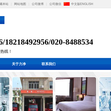
藏本站
|
网站地图
|
公司微博
|
公司微信
中文版
ENGLISH
6/
1
8218492956/
020-8488534
售热线！
关于力净
联系我们