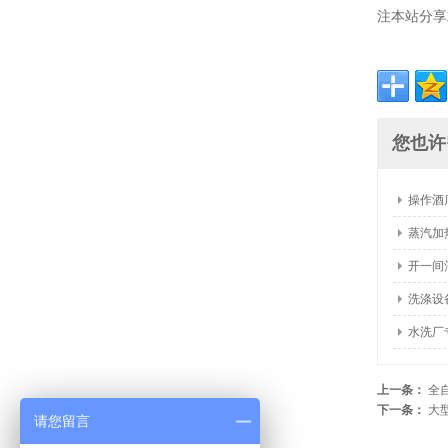
注本站分享
您也许
操作酒
蒸汽加
开一间
洗涤设
水洗厂
上一条：
全
下一条：
大
请您留言