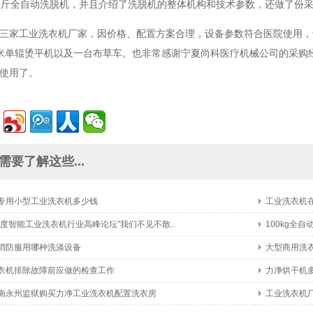
公斤全自动洗脱机，并且介绍了洗脱机的整体机构和技术参数，还做了份
三家工业洗衣机厂家，因价格、配置方案合理，设备参数符合医院使用，于
米单辊烫平机以及一台布草车。也
非常感谢宁夏尚科医疗机械公司的采购
使用了。
需要了解这些...
专用小型工业洗衣机多少钱
工业洗衣机
6年度智能工业洗衣机行业高峰论坛”我们不见不散..
100kg全
消防服用哪种洗涤设备
大型商用洗衣
衣机排除故障前应做的检查工作
力净烘干机
南永州监狱购买力净工业洗衣机配置洗衣房
工业洗衣机