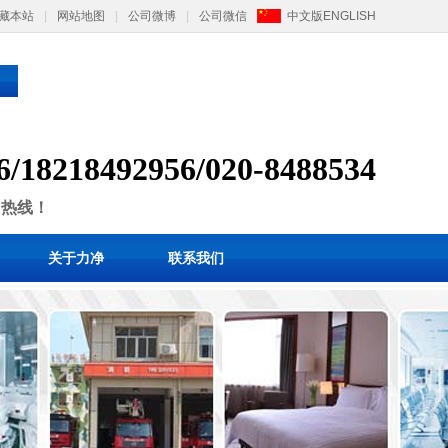
藏本站
|
网站地图
|
公司微博
|
公司微信
中文版
ENGLISH
6/
1
8218492956/
020-8488534
售热线！
关于力净
联系我们