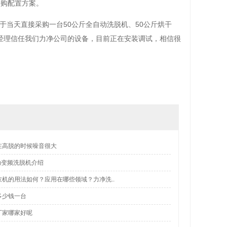
采购配置方案。
当天直接采购一台50公斤全自动洗脱机、50公斤
烘干
经理信任我们
力净
公司的设备，目前正在安装调试，相信很
在高脱的时候噪音很大
自动变频洗脱机介绍
机的用法如何？应用在哪些领域？力净洗..
多少钱一台
厂家哪家好呢