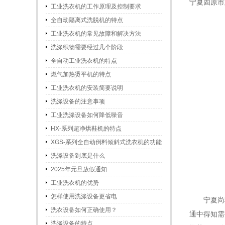
宁夏固原市
工业洗衣机的工作原理及控制要求
全自动隔离式洗脱机的特点
工业洗衣机的常见故障和解决方法
洗涤织物需要经过几个阶段
全自动工业洗衣机的特点
燃气加热烫平机的特点
工业洗衣机的安装简要说明
洗涤设备的注意事项
工业洗涤设备如何降低噪音
HX-系列超净烘鞋机的特点
XGS-系列全自动倒料倾斜式洗衣机的功能
和特点
洗涤设备到底是什么
2025年元旦放假通知
工业洗衣机的优势
怎样使用洗涤设备更省电
宁夏尚
洗衣设备如何正确使用？
通中得知需
洗涤设备的特点