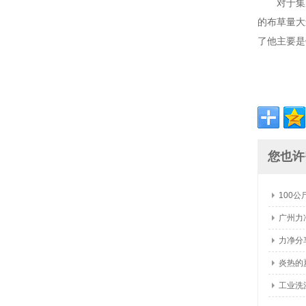
对于集
的布草量大
了他主要是
您也许
100
广州力
力净分
炎热的
工业洗