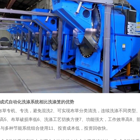
成式自动化洗涤系统相比洗涤笼的优势
布草专机、专洗，避免混洗2、可实现布草分类清洗，连续洗涤不同类型、
高5、布草破损率低6、洗涤工艺切换方便7、功能强大，工作效率高8、
可与多种节能系统组合使用11、投资成本低，投资回收快。