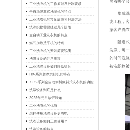
两者哪个会
工业洗衣机的工作原理及控制要求
全自动隔离式洗脱机的特点
集成洗
工业洗衣机的常见故障和解决方法
统工程，客
洗涤织物需要经过几个阶段
据客户洗衣
全自动工业洗衣机的特点
隧道式
燃气加热烫平机的特点
洗涤，每一
工业洗衣机的安装简要说明
的时间洗涤
洗涤设备的注意事项
被洗织物被
工业洗涤设备如何降低噪音
HX-系列超净烘鞋机的特点
XGS-系列全自动倒料倾斜式洗衣机的功能
和特点
洗涤设备到底是什么
2025年元旦放假通知
工业洗衣机的优势
怎样使用洗涤设备更省电
洗衣设备如何正确使用？
洗涤设备的特点