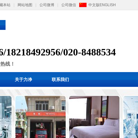
藏本站
|
网站地图
|
公司微博
|
公司微信
中文版
ENGLISH
6/
1
8218492956/
020-8488534
售热线！
关于力净
联系我们