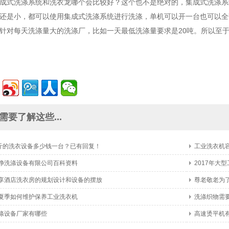
成式洗涤系统和洗衣龙哪个会比较好？这个也不是绝对的，集成式洗涤系
还是小，都可以使用集成式洗涤系统进行洗涤，单机可以开一台也可以全
针对每天洗涤量大的洗涤厂，比如一天最低洗涤量要求是20吨。所以至
需要了解这些...
公斤的洗衣设备多少钱一台？已有回复！
工业洗衣机
净洗涤设备有限公司百科资料
2017年大
享酒店洗衣房的规划设计和设备的摆放
尊老敬老为
夏季如何维护保养工业洗衣机
洗涤织物需
涤设备厂家有哪些
高速烫平机