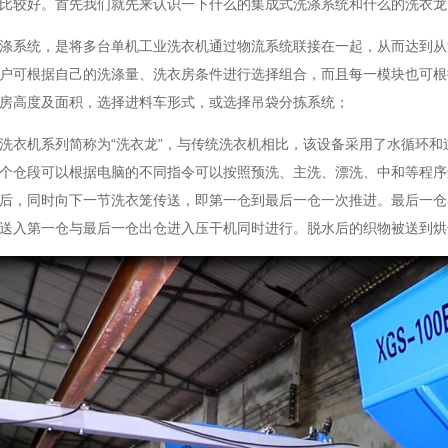
比较好。首先我们就先来认识一下什么的集成式洗涤系统和什么的洗衣龙
涤系统，是将多台单机工业洗衣机通过物流系统联接在一起，从而达到从
户可根据自己的洗涤量、洗衣房条件进行选择组合，而且每一模块也可根
房高度及面积，选择进料车形式，或选择吊袋分拣系统；
洗衣机系列简称为“洗衣龙”，与传统洗衣机相比，该设备采用了水循环
个仓段可以根据电脑的不同指令可以按照预洗、主洗、漂洗、中和等程序
后，同时向下一节洗衣笼传送，即第一仓到最后一仓一次推进。最后一仓
送入第一仓与最后一仓出仓进入压干机同时进行。脱水后的织物被送到烘