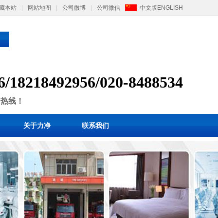
藏本站
|
网站地图
|
公司微博
|
公司微信
中文版
ENGLISH
6/
1
8218492956/
020-8488534
售热线！
关于力净
联系我们