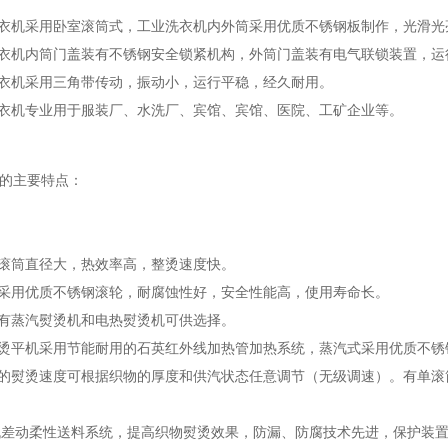
洗衣机采用卧室滚筒式，工业洗衣机内外筒采用优质不锈钢板制作，光滑
洗衣机内筒门盖装有不锈钢安全锁紧机构，外筒门盖装有电气联锁装置，运
洗衣机采用三角带传动，振动小，运行平稳，经久耐用。
洗衣机专业用于服装厂、水洗厂、宾馆、宾馆、医院、工矿企业等。
的主要特点：
机滚筒直径大，热效率高，整烫速度快。
机采用优质不锈钢滚轮，耐腐蚀性好，安全性能高，使用寿命长。
机有蒸汽熨烫机和电热熨烫机可供选择。
热烫平机采用节能耐用的石英红外线加热管加热系统，蒸汽式采用优质不
机的熨烫速度可根据织物的厚度和供汽状态任意调节（无级调速）。有单
平机差动柔性送料系统，提高织物熨烫效果，防漏、防腐技术先进，保护装