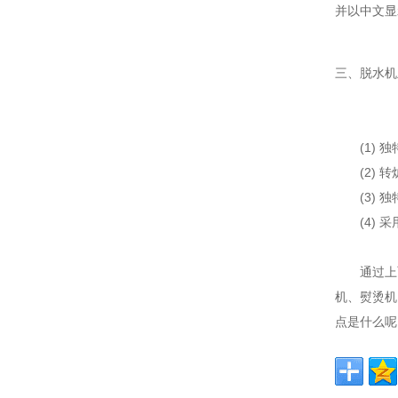
并以中文显
三、脱水机
(1) 独
(2) 转
(3) 独
(4) 采
通过上面
机、熨烫机
点是什么呢