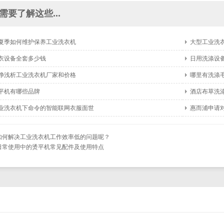
需要了解这些...
夏季如何维护保养工业洗衣机
大型工业洗
衣设备全套多少钱
日用洗涤设
净浅析工业洗衣机厂家和价格
哪里有洗涤毛
平机有哪些品牌
酒店布草洗
业洗衣机下命令的智能联网衣服面世
惠而浦申请
如何解决工业洗衣机工作效率低的问题呢？
日常使用中的烫平机常见配件及使用特点