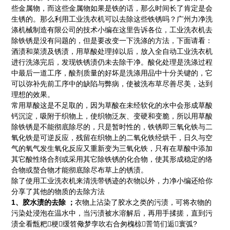
些金属物，而这些金属物如果是铁的话，那么时间长了肯定是会
生锈的。那么利用工业洗衣机可以去除这些铁锈吗？广州力净洗
涤机械制造有限公司的技术小编在这里告诉各位，工业洗衣机去
除铁锈是没有问题的，但是要改变一下洗涤的方法，下面请看：
酒渍和菜渍及锈渍，用草酸处理掉以后，放入全自动工业洗衣机
进行洗涤完后，发现铁锈渍仍未去除干净。酸化处理是洗涤过程
中最后一道工序，酸剂质量的好坏是洗涤用品中十分关键的，它
可以弥补先前工序中的缺陷与弊病，使被洗布草尽善尽美，达到
理想的效果。
常用草酸这是不足取的，因为草酸在未经软化的水中会形成草酸
钙沉淀，吸附于织物上，使织物泛灰、变硬和变脆，所以用草酸
除铁锈是不能彻底除尽的，只是暂时性的，铁锈即三氧化铁与二
氧化铁是可逆反应，残留在织物上的二氧化铁经烘干，日久与空
气的氧气发生氧化反应又重新变为三氧化铁，只有在草酸中添加
其它酸性络合剂或采用其它除铁锈的化合物，使其形成稳定的络
合物或螯合物才能彻底除尽布草上的锈渍。
除了使用工业洗衣机来清洗带锈迹的衣物以外，力净小编还给你
分享了其他的物质的去除方法
1、胶水渍的去除 ；
衣物上沾染了胶水之类的污渍，可将衣物的
污染处浸泡在温水中，当污渍被水溶解后，再用手揉搓，直到污
渍全看甑粑梗缓笤儆梦孪吹右合匆槐椋詈笥们逅寰弧?