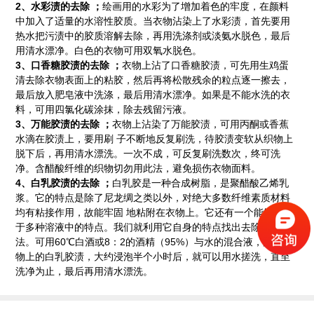
2、水彩渍的去除 ；
绘画用的水彩为了增加着色的牢度，在颜料
中加入了适量的水溶性胶质。当衣物沾染上了水彩渍，首先要用
热水把污渍中的胶质溶解去除，再用洗涤剂或淡氨水脱色，最后
用清水漂净。白色的衣物可用双氧水脱色。
3、口香糖胶渍的去除 ；
衣物上沾了口香糖胶渍，可先用生鸡蛋
清去除衣物表面上的粘胶，然后再将松散残余的粒点逐一擦去，
最后放入肥皂液中洗涤，最后用清水漂净。如果是不能水洗的衣
料，可用四氯化碳涂抹，除去残留污液。
3、万能胶渍的去除 ；
衣物上沾染了万能胶渍，可用丙酮或香蕉
水滴在胶渍上，要用刷 子不断地反复刷洗，待胶渍变软从织物上
脱下后，再用清水漂洗。一次不成，可反复刷洗数次，终可洗
净。含醋酸纤维的织物切勿用此法，避免损伤衣物面料。
4、白乳胶渍的去除 ；
白乳胶是一种合成树脂，是聚醋酸乙烯乳
浆。它的特点是除了尼龙绸之类以外，对绝大多数纤维素质材料
均有粘接作用，故能牢固 地粘附在衣物上。它还有一个能够溶解
于多种溶液中的特点。我们就利用它自身的特点找出去除的方
法。可用60℃白酒或8：2的酒精（95%）与水的混合液，浸泡衣
物上的白乳胶渍，大约浸泡半个小时后，就可以用水搓洗，直至
洗净为止，最后再用清水漂洗。