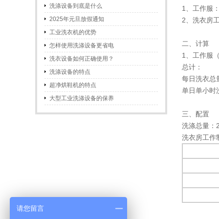
和特点
洗涤设备到底是什么
1、工作服：
2025年元旦放假通知
2、洗衣房工
工业洗衣机的优势
二、计算
怎样使用洗涤设备更省电
1、工作服（夏
洗衣设备如何正确使用？
总计：
洗涤设备的特点
每日洗衣总量
超净烘鞋机的特点
单日单小时洗
大型工业洗涤设备的保养
三、配置
洗涤总量：2
洗衣房工作
请您留言