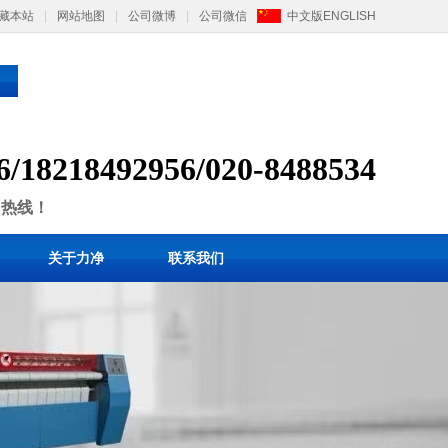
藏本站
|
网站地图
|
公司微博
|
公司微信
中文版
ENGLISH
6/
1
8218492956/
020-8488534
售热线！
关于力净
联系我们