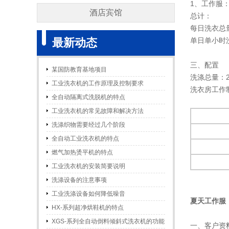
1、工作服：1.
WASHING PLANT/ROOM
酒店宾馆
总计：
每日洗衣总量
HOTELS
最新动态
单日单小时洗
三、配置
某国防教育基地项目
洗涤总量：2
工业洗衣机的工作原理及控制要求
洗衣房工作
全自动隔离式洗脱机的特点
工业洗衣机的常见故障和解决方法
洗涤织物需要经过几个阶段
全自动工业洗衣机的特点
燃气加热烫平机的特点
工业洗衣机的安装简要说明
洗涤设备的注意事项
工业洗涤设备如何降低噪音
夏天工作服
HX-系列超净烘鞋机的特点
XGS-系列全自动倒料倾斜式洗衣机的功能
一、客户资