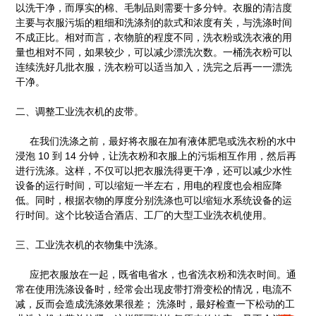
以洗干净，而厚实的棉、毛制品则需要十多分钟。衣服的清洁度
主要与衣服污垢的粗细和洗涤剂的款式和浓度有关，与洗涤时间
不成正比。相对而言，衣物脏的程度不同，洗衣粉或洗衣液的用
量也相对不同，如果较少，可以减少漂洗次数。一桶洗衣粉可以
连续洗好几批衣服，洗衣粉可以适当加入，洗完之后再一一漂洗
干净。
二、调整
工业洗衣机
的皮带。
在我们洗涤之前，最好将衣服在加有液体肥皂或洗衣粉的水中
浸泡 10 到 14 分钟，让洗衣粉和衣服上的污垢相互作用，然后再
进行洗涤。这样，不仅可以把衣服洗得更干净，还可以减少水性
设备的运行时间，可以缩短一半左右，用电的程度也会相应降
低。同时，根据衣物的厚度分别洗涤也可以缩短水系统设备的运
行时间。这个比较适合酒店、工厂的大型工业洗衣机使用。
三、
工业洗衣机
的衣物集中洗涤。
应把衣服放在一起，既省电省水，也省洗衣粉和洗衣时间。通
常在使用洗涤设备时，经常会出现皮带打滑变松的情况，电流不
减，反而会造成洗涤效果很差； 洗涤时，最好检查一下松动的工