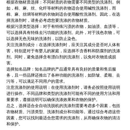
根据衣物材质选择：不同材质的衣物需要不同类型的洗涤剂。例
如，棉、麻、丝、化纤等材料的衣物适合使用碱性洗涤剂，而
棉、麻、丝绸等材料的衣物则适合使用酸性洗涤剂。因此，在选
择洗涤剂时，请务必考虑您要洗涤的衣物材质。
根据污渍类型选择：对于有特殊污渍的衣物，如油渍、血渍等，
可以选择具有特殊去污功能的洗涤剂。此外，对于浅色衣物，可
以选择无色无味的洗涤剂，以防止染色。
关注洗涤剂成分：在选择洗涤剂时，应关注其成分是否对人体有
害，特别是对于有婴儿的家庭，应选择不含香料和防腐剂的洗涤
剂。同时，避免选择含有漂白剂的洗涤剂，以免对衣物造成损
害。
选择知名品牌：知名品牌的产品通常具有良好的质量和售后服
务，且一些品牌还推出了各种功能的洗涤剂，如防皱、柔顺、去
污等，可以满足不同用户的需求。
注意洗涤剂的使用说明：在使用洗涤剂时，请务必按照使用说明
进行操作。不同品牌和类型的洗涤剂可能有不同的使用方法和用
量要求，遵循说明可以确保洗涤效果和衣物的保护。
总之，选择适合全自动洗脱机的洗涤剂需要考虑多个因素，包括
衣物材质、污渍类型、洗涤剂成分和功能等。通过综合考虑这些
因素，您可以找到最适合您需求的洗涤剂，从而确保衣物的清洁
和保护。